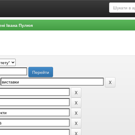
ені Івана Пулюя