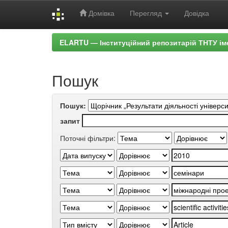
Домівка
Перегляд
Довідка
Skip
ELARTU — Інституційний репозитарій ТНТУ ім
navigation
Пошук
Пошук:
запит
Поточні фільтри: