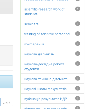
scientific-research work of
1
students
seminars
1
training of scientific personnel
1
конференції
1
наукова діяльність
1
науково-дослідна робота
1
студентів
науково-технічна діяльність
1
наукові школи факультетів
1
публікація результатів НДР
1
далі
підготовка наукових кадрів
1