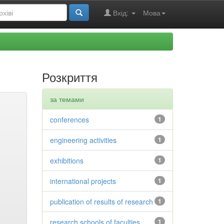
Вхід:
Мова
Розкриття
за темами
conferences
1
engineering activities
1
exhibitions
1
international projects
1
publication of results of research
1
research schools of faculties
1