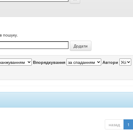
в пошуку.
Впорядкування
Автори
назад
1