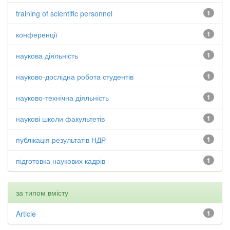
training of scientific personnel
1
конференції
1
наукова діяльність
1
науково-дослідна робота студентів
1
науково-технічна діяльність
1
наукові школи факультетів
1
публікація результатів НДР
1
підготовка наукових кадрів
1
за типом вмісту
Article
1