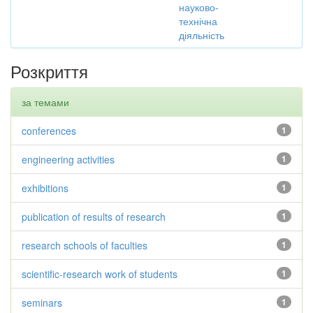
науково-
технічна
діяльність
Розкриття
за темами
conferences
1
engineering activities
1
exhibitions
1
publication of results of research
1
research schools of faculties
1
scientific-research work of students
1
seminars
1