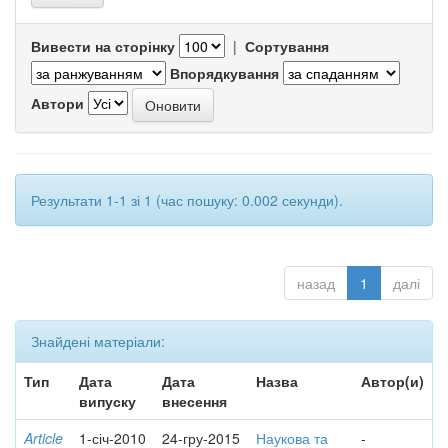
Вивести на сторінку
|
Сортування
Впорядкування
Автори
Результати 1-1 зі 1 (час пошуку: 0.002 секунди).
назад
1
далі
Знайдені матеріали:
Тип
Дата
Дата
Назва
Автор(и)
випуску
внесення
Article
1-січ-2010
24-гру-2015
Наукова та
-