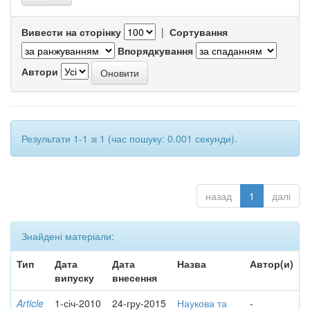
Вивести на сторінку
|
Сортування
Впорядкування
Автори
Результати 1-1 зі 1 (час пошуку: 0.001 секунди).
назад
1
далі
Знайдені матеріали:
Тип
Дата
Дата
Назва
Автор(и)
випуску
внесення
Article
1-січ-2010
24-гру-2015
Наукова та
-