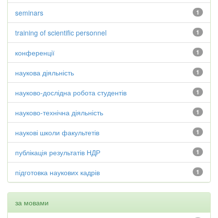
seminars
1
training of scientific personnel
1
конференції
1
наукова діяльність
1
науково-дослідна робота студентів
1
науково-технічна діяльність
1
наукові школи факультетів
1
публікація результатів НДР
1
підготовка наукових кадрів
1
за мовами