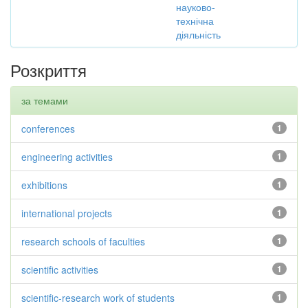
науково-
технічна
діяльність
Розкриття
за темами
conferences
1
engineering activities
1
exhibitions
1
international projects
1
research schools of faculties
1
scientific activities
1
scientific-research work of students
1