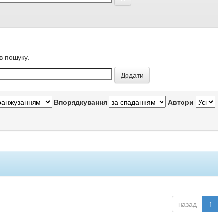
в пошуку.
Впорядкування
Автори
назад
1