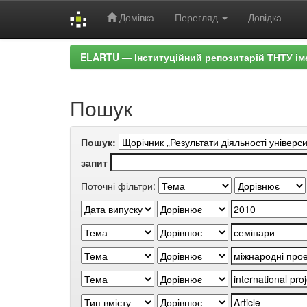
Домівка
Перегляд
Довідка
Skip
ELARTU — Інституційний репозитарій ТНТУ ім
navigation
Пошук
Пошук:
запит
Поточні фільтри: