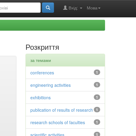
Вхід:
Мова
Розкриття
за темами
conferences
1
engineering activities
1
exhibitions
1
publication of results of research
1
research schools of faculties
1
scientific activities
1