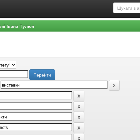
ені Івана Пулюя