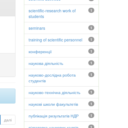
scientific-research work of
1
students
seminars
1
training of scientific personnel
1
конференції
1
наукова діяльність
1
науково-дослідна робота
1
студентів
науково-технічна діяльність
1
наукові школи факультетів
1
публікація результатів НДР
1
далі
підготовка наукових кадрів
1