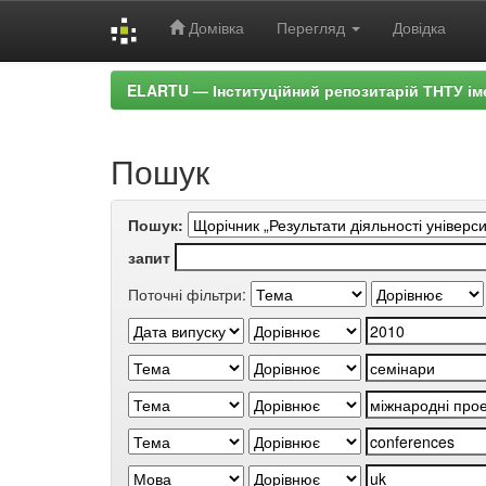
Домівка
Перегляд
Довідка
Skip
ELARTU — Інституційний репозитарій ТНТУ ім
navigation
Пошук
Пошук:
запит
Поточні фільтри: