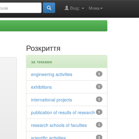
Вхід:
Мова
Розкриття
за темами
engineering activities
1
exhibitions
1
international projects
1
publication of results of research
1
research schools of faculties
1
scientific activities
1