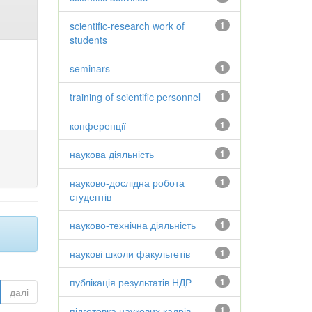
scientific-research work of
1
students
seminars
1
training of scientific personnel
1
конференції
1
наукова діяльність
1
науково-дослідна робота
1
студентів
науково-технічна діяльність
1
наукові школи факультетів
1
публікація результатів НДР
1
далі
підготовка наукових кадрів
1