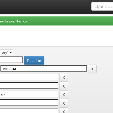
ені Івана Пулюя