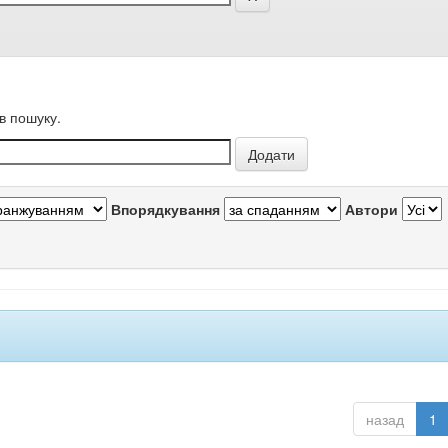
в пошуку.
Впорядкування
Автори
назад
1