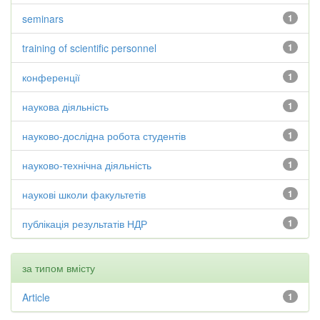
seminars
1
training of scientific personnel
1
конференції
1
наукова діяльність
1
науково-дослідна робота студентів
1
науково-технічна діяльність
1
наукові школи факультетів
1
публікація результатів НДР
1
за типом вмісту
Article
1