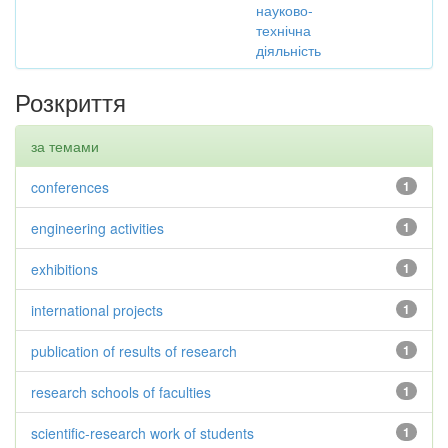
науково-
технічна
діяльність
Розкриття
за темами
conferences
1
engineering activities
1
exhibitions
1
international projects
1
publication of results of research
1
research schools of faculties
1
scientific-research work of students
1