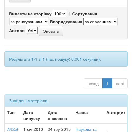
Вивести на сторінку
|
Сортування
Впорядкування
Автори
Результати 1-1 зі 1 (час пошуку: 0.001 секунди).
назад
1
далі
Знайдені матеріали:
Тип
Дата
Дата
Назва
Автор(и)
випуску
внесення
Article
1-січ-2010
24-гру-2015
Наукова та
-