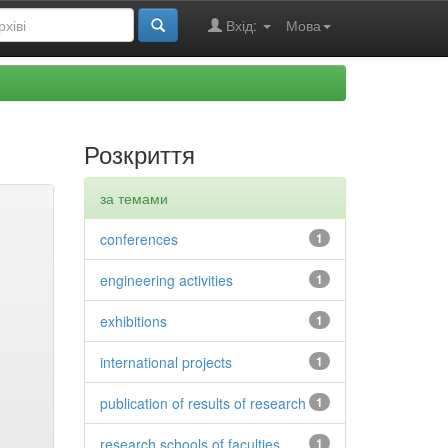
Вхід:
Мова
Розкриття
за темами
conferences
1
engineering activities
1
exhibitions
1
international projects
1
publication of results of research
1
research schools of faculties
1