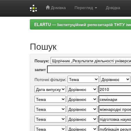
Домівка
Перегляд
Довідка
Skip
ELARTU — Інституційний репозитарій ТНТУ ім
navigation
Пошук
Пошук:
запит
Поточні фільтри: