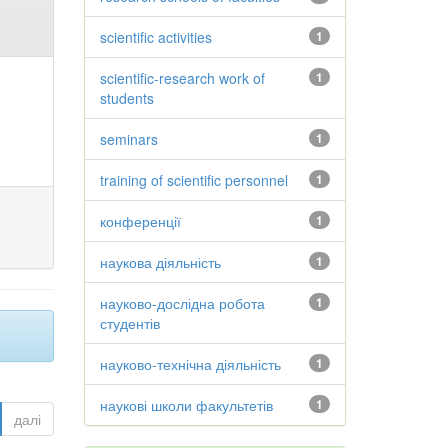
scientific activities
1
scientific-research work of
1
students
seminars
1
training of scientific personnel
1
конференції
1
наукова діяльність
1
науково-дослідна робота
1
студентів
науково-технічна діяльність
1
наукові школи факультетів
1
далі