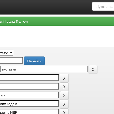
ені Івана Пулюя