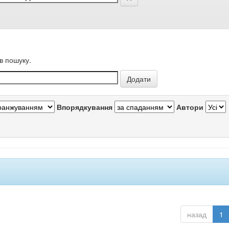
в пошуку.
Впорядкування
Автори
назад
1