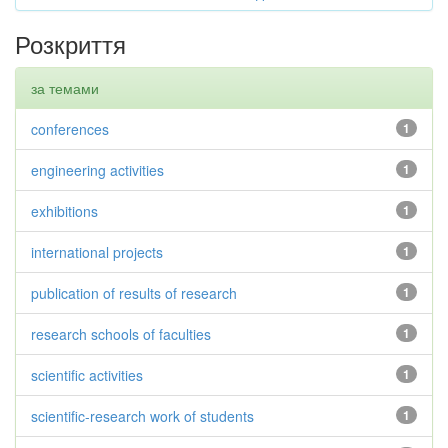
Розкриття
за темами
conferences
1
engineering activities
1
exhibitions
1
international projects
1
publication of results of research
1
research schools of faculties
1
scientific activities
1
scientific-research work of students
1