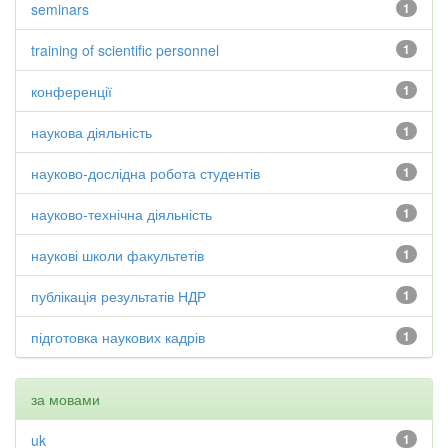
seminars
1
training of scientific personnel
1
конференції
1
наукова діяльність
1
науково-дослідна робота студентів
1
науково-технічна діяльність
1
наукові школи факультетів
1
публікація результатів НДР
1
підготовка наукових кадрів
1
за мовами
uk
1