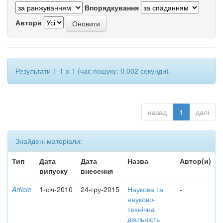
Впорядкування
Автори
Результати 1-1 зі 1 (час пошуку: 0.002 секунди).
назад
1
далі
Знайдені матеріали:
Тип
Дата
Дата
Назва
Автор(и)
випуску
внесення
Article
1-січ-2010
24-гру-2015
Наукова та
-
науково-
технічна
діяльність