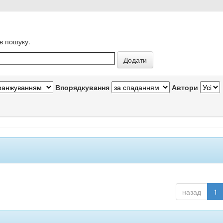
в пошуку.
Впорядкування
Автори
назад
1