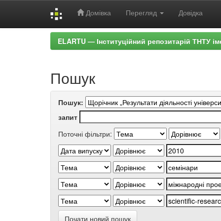
Домівка
Перегляд
Довідка
Skip
ELARTU — Інституційний репозитарій ТНТУ ім
navigation
Пошук
Пошук:
запит
Поточні фільтри:
Почати новий пошук