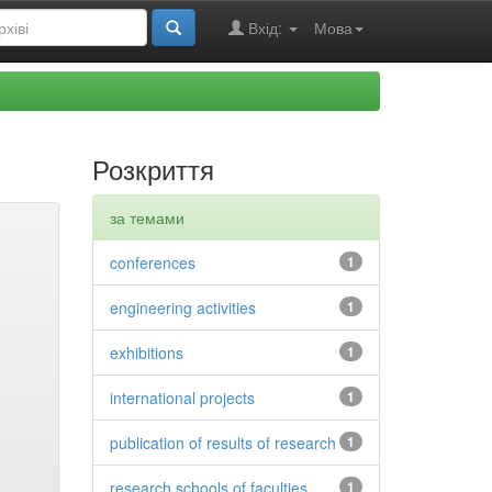
Вхід:
Мова
Розкриття
за темами
conferences
1
engineering activities
1
exhibitions
1
international projects
1
publication of results of research
1
research schools of faculties
1