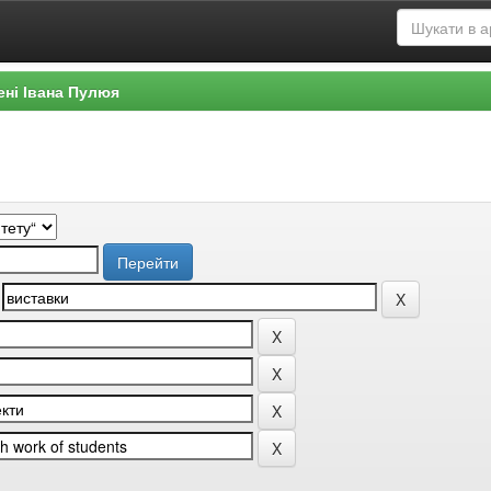
ені Івана Пулюя