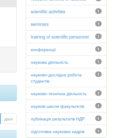
scientific activities
1
seminars
1
training of scientific personnel
1
конференції
1
наукова діяльність
1
науково-дослідна робота
1
студентів
науково-технічна діяльність
1
наукові школи факультетів
1
далі
публікація результатів НДР
1
підготовка наукових кадрів
1