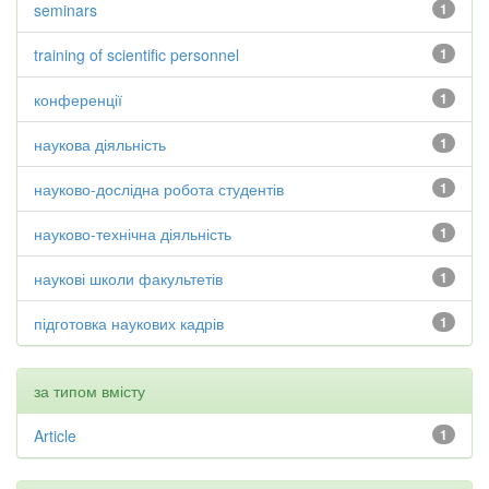
seminars
1
training of scientific personnel
1
конференції
1
наукова діяльність
1
науково-дослідна робота студентів
1
науково-технічна діяльність
1
наукові школи факультетів
1
підготовка наукових кадрів
1
за типом вмісту
Article
1