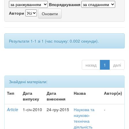
Впорядкування
Автори
Результати 1-1 зі 1 (час пошуку: 0.002 секунди).
назад
1
далі
Знайдені матеріали:
Тип
Дата
Дата
Назва
Автор(и)
випуску
внесення
Article
1-січ-2010
24-гру-2015
Наукова та
-
науково-
технічна
діяльність