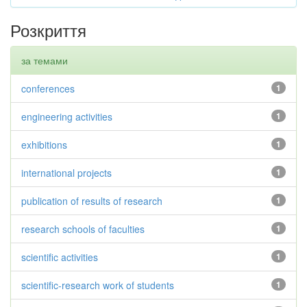
Розкриття
за темами
conferences
1
engineering activities
1
exhibitions
1
international projects
1
publication of results of research
1
research schools of faculties
1
scientific activities
1
scientific-research work of students
1