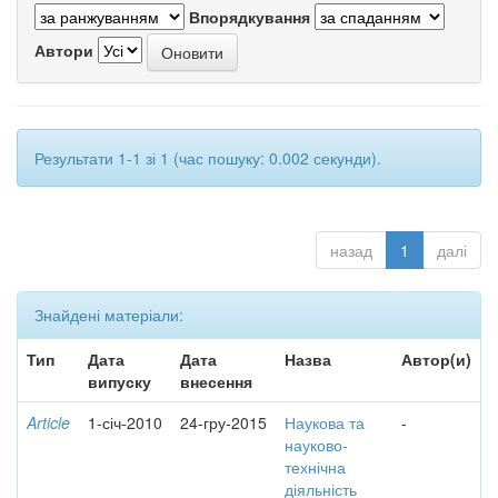
Впорядкування
Автори
Результати 1-1 зі 1 (час пошуку: 0.002 секунди).
назад
1
далі
Знайдені матеріали:
Тип
Дата
Дата
Назва
Автор(и)
випуску
внесення
Article
1-січ-2010
24-гру-2015
Наукова та
-
науково-
технічна
діяльність