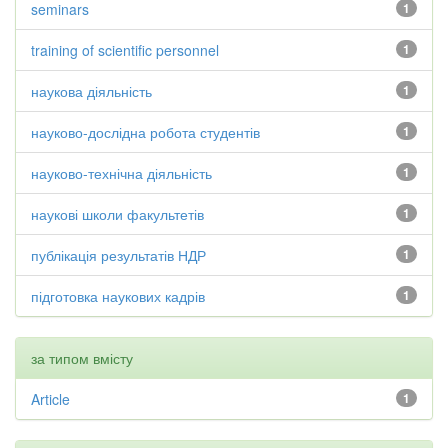
seminars
1
training of scientific personnel
1
наукова діяльність
1
науково-дослідна робота студентів
1
науково-технічна діяльність
1
наукові школи факультетів
1
публікація результатів НДР
1
підготовка наукових кадрів
1
за типом вмісту
Article
1