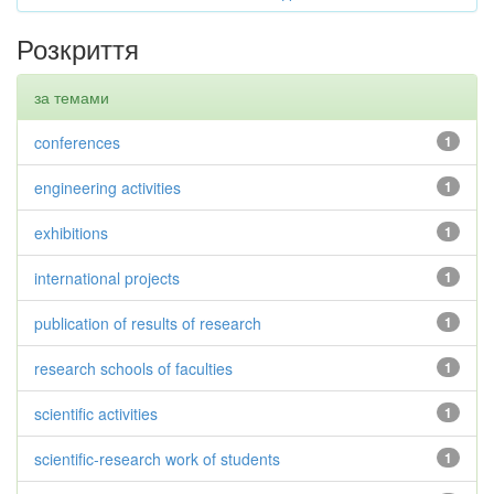
Розкриття
за темами
conferences
1
engineering activities
1
exhibitions
1
international projects
1
publication of results of research
1
research schools of faculties
1
scientific activities
1
scientific-research work of students
1