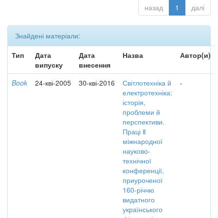
назад
1
далі
Знайдені матеріали:
Тип
Дата
Дата
Назва
Автор(и)
випуску
внесення
Book
24-кві-2005
30-кві-2016
Світлотехніка й
-
електротехніка:
історія,
проблеми й
перспективи.
Праці Ⅱ
міжнародної
науково-
технічної
конференції,
приуроченої
160-річчю
видатного
українського