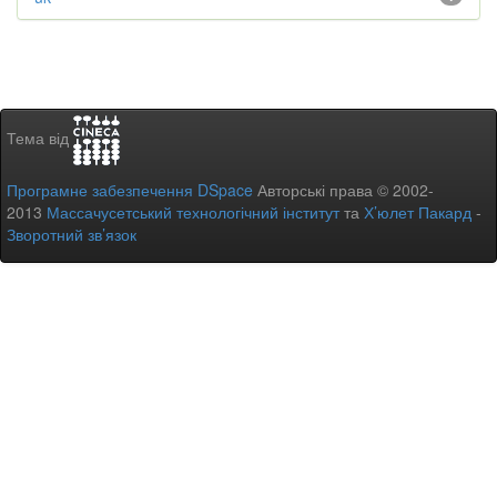
Тема від
Програмне забезпечення DSpace
Авторські права © 2002-
2013
Массачусетський технологічний інститут
та
Х’юлет Пакард
-
Зворотний зв’язок