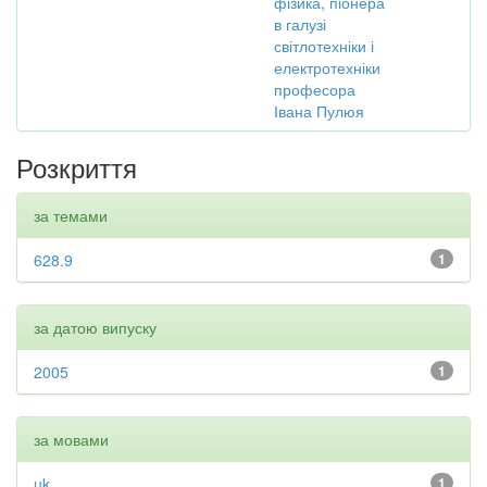
фізика, піонера
в галузі
світлотехніки і
електротехніки
професора
Івана Пулюя
Розкриття
за темами
628.9
1
за датою випуску
2005
1
за мовами
uk
1