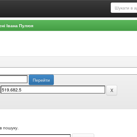
ені Івана Пулюя
в пошуку.