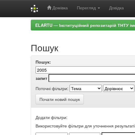
Домівка
Перегляд
Довідка
Skip
ELARTU — Інституційний репозитарій ТНТУ ім
navigation
Пошук
Пошук:
запит
Поточні фільтри:
Почати новий пошук
Додати фільтри:
Використовуйте фільтри для уточнення результаті