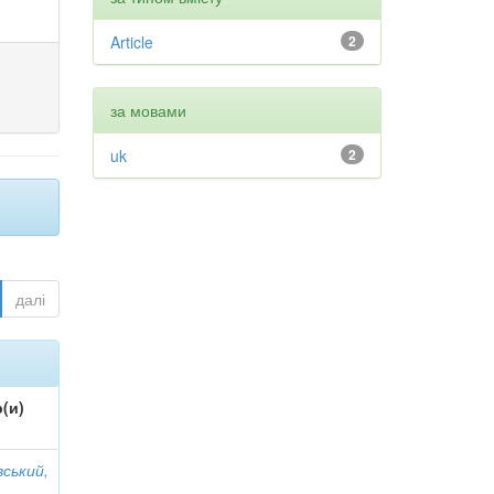
Article
2
за мовами
uk
2
далі
(и)
вський,