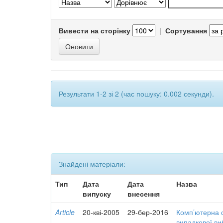
Вивести на сторінку
|
Сортування
Результати 1-2 зі 2 (час пошуку: 0.002 секунди).
Знайдені матеріали:
Тип
Дата
Дата
Назва
випуску
внесення
Article
20-кві-2005
29-бер-2016
Комп’ютерна с
випадкової ви