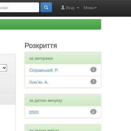
Вхід:
Мова
Розкриття
за авторами
Сіправський, Р.
1
Хом’як, А.
1
за датою випуску
2005
2
за типом вмісту