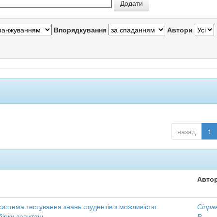
Впорядкування
Автори
назад
1
Автор
истема тестування знань студентів з можливістю
Сіпра
бірки запитань
Р.