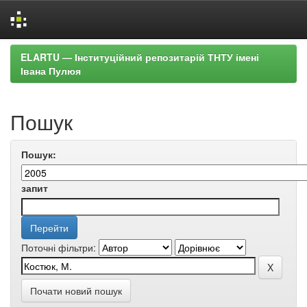
Skip
ELARTU — Інституційний репозитарій ТНТУ імені
navigation
Івана Пулюя
Пошук
Пошук:
запит
Поточні фільтри:
Почати новий пошук