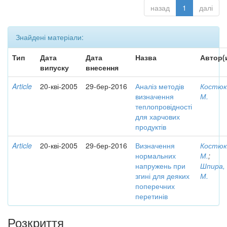
назад
1
далі
Знайдені матеріали:
Тип
Дата
Дата
Назва
Автор(
випуску
внесення
Article
20-кві-2005
29-бер-2016
Аналіз методів
Костюк
визначення
М.
теплопровідності
для харчових
продуктів
Article
20-кві-2005
29-бер-2016
Визначення
Костюк
нормальних
М.
;
напружень при
Шпира,
згині для деяких
М.
поперечних
перетинів
Розкриття