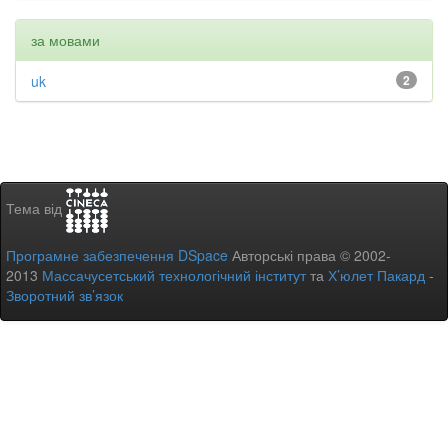
за мовами
uk
2
Тема від
Програмне забезпечення DSpace
Авторські права © 2002-
2013
Массачусетський технологічний інститут
та
Х’юлет Пакард
-
Зворотний зв’язок