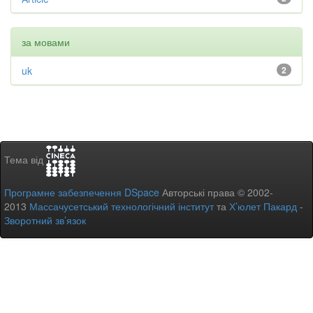
за мовами
uk
2
Тема від
Програмне забезпечення DSpace
Авторські права © 2002-
2013
Массачусетський технологічний інститут
та
Х’юлет Пакард
-
Зворотний зв’язок