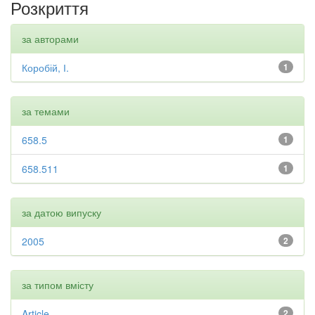
Розкриття
за авторами
Коробій, І.
1
за темами
658.5
1
658.511
1
за датою випуску
2005
2
за типом вмісту
Article
2