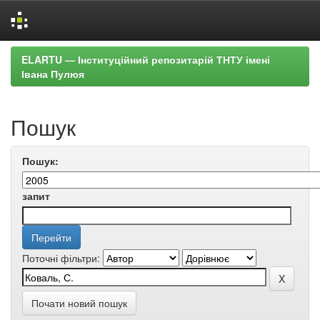
Skip
ELARTU — Інституційний репозитарій ТНТУ імені
navigation
Івана Пулюя
Пошук
Пошук:
запит
Поточні фільтри:
Почати новий пошук