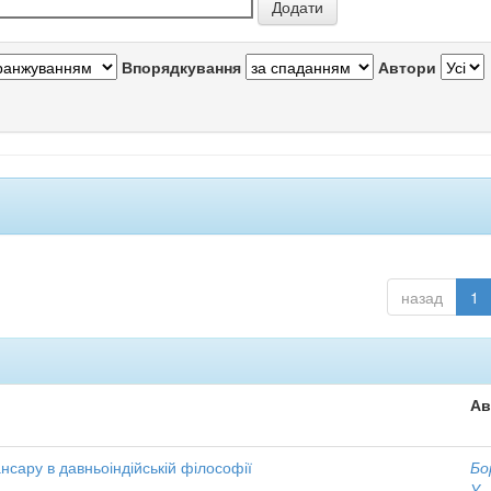
Впорядкування
Автори
назад
1
Ав
нсару в давньоіндійській філософії
Бо
У.