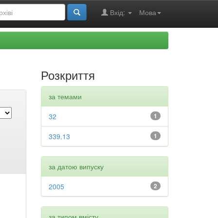
Вхід:
Мова
Розкриття
за темами
32
1
339.13
1
за датою випуску
2005
2
за типом вмісту