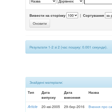
Вивести на сторінку
|
Сортування
Результати 1-2 зі 2 (час пошуку: 0.001 секунди).
Знайдені матеріали:
Тип
Дата
Дата
Назва
випуску
внесення
Article
20-кві-2005
29-бер-2016
Вчення про са