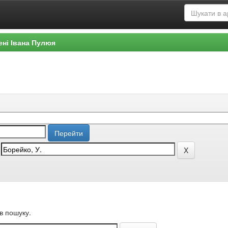
ені Івана Пулюя
в пошуку.