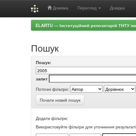
Домівка
Перегляд
Довідка
Skip
ELARTU — Інституційний репозитарій ТНТУ ім
navigation
Пошук
Пошук:
запит
Поточні фільтри:
Почати новий пошук
Додати фільтри:
Використовуйте фільтри для уточнення результаті