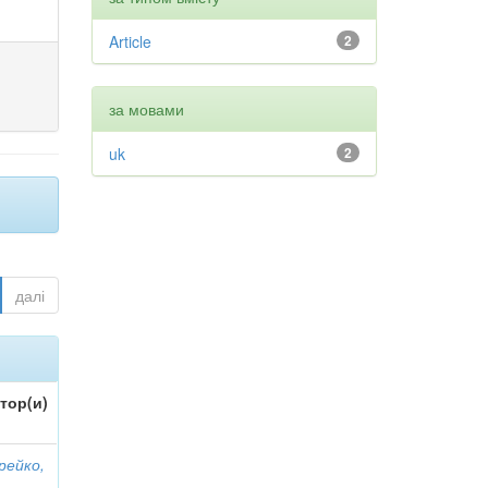
Article
2
за мовами
uk
2
далі
тор(и)
рейко,