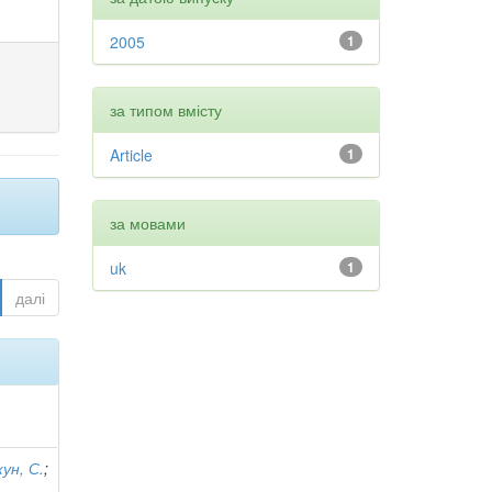
2005
1
за типом вмісту
Article
1
за мовами
uk
1
далі
ун, С.
;