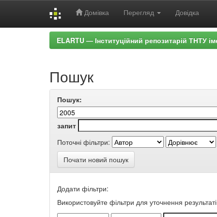
Домівка
Перегляд
Довідка
Skip
ELARTU — Інституційний репозитарій ТНТУ ім
navigation
Пошук
Пошук:
запит
Поточні фільтри:
Почати новий пошук
Додати фільтри:
Використовуйте фільтри для уточнення результаті