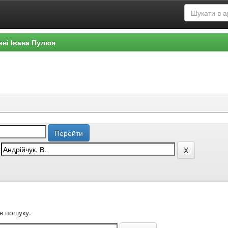
ені Івана Пулюя
в пошуку.