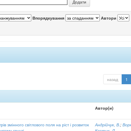
Впорядкування
Автори
назад
1
Автор(и)
ів змінного світлового поля на ріст і розвиток
Андрійчук, В.
;
Ворк
итому грунті
Костик, Л.