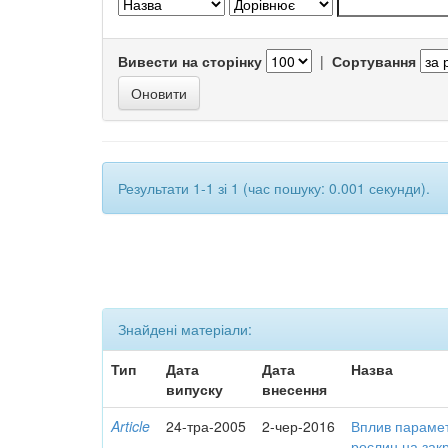
Вивести на сторінку
|
Сортування
Результати 1-1 зі 1 (час пошуку: 0.001 секунди).
Знайдені матеріали:
Тип
Дата
Дата
Назва
випуску
внесення
Article
24-тра-2005
2-чер-2016
Вплив параметр
рослин на закр