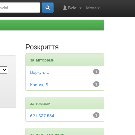
Вхід:
Мова
Розкриття
за авторами
Воркун, С.
1
Костик, Л.
1
за темами
621.327.534
1
за датою випуску