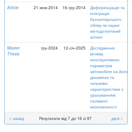
Article
21-жов-2014
16-гру-2014
Диференціація та
інтеграція
бухгалтерського
обліку як науки:
методологічний
аспект
Master
гру-2024
12-січ-2025
Дослідження
Thesis
впливу
конструктивних
параметрів
автомобіля на його
динамічні та
гальмівні
характеристики з
урахуванням
паливної
економічності
< назад
Результати від 7 до 16 із 97
далі >