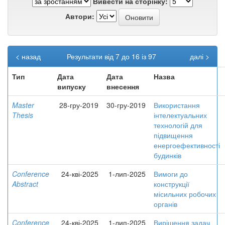
Вивести на сторінку:
Автори:
< назад
Результати від 7 до 16 із 97
далі >
Тип
Дата
Дата
Назва
випуску
внесення
Master
28-гру-2019
30-гру-2019
Використання
Thesis
інтелектуальних
технологій для
підвищення
енергоефективності
будинків
Conference
24-кві-2025
1-лип-2025
Вимоги до
Abstract
конструкції
місильних робочих
органів
Conference
24-кві-2025
1-лип-2025
Вирішення задач