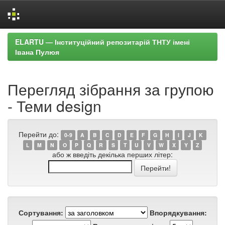
Skip
ELARTU — Інституційний репозитарій ТНТУ імені
navigation
Івана Пулюя
Перегляд зібрання за групою
- Теми design
Перейти до:
0-9
A
B
C
D
E
F
G
H
I
J
K
L
M
N
O
P
Q
R
S
T
U
V
W
X
Y
Z
або ж введіть декілька перших літер:
Сортування:
Впорядкування: