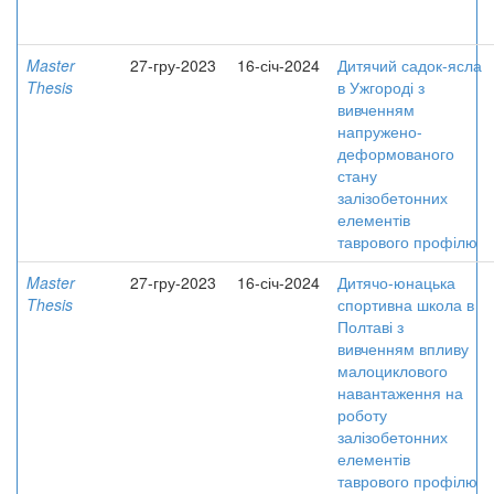
Master
27-гру-2023
16-січ-2024
Дитячий садок-ясла
Thesis
в Ужгороді з
вивченням
напружено-
деформованого
стану
залізобетонних
елементів
таврового профілю
Master
27-гру-2023
16-січ-2024
Дитячо-юнацька
Thesis
спортивна школа в
Полтаві з
вивченням впливу
малоциклового
навантаження на
роботу
залізобетонних
елементів
таврового профілю