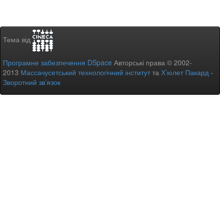
Тема від
Програмне забезпечення DSpace
Авторські права © 2002-
2013
Массачусетський технологічний інститут
та
Х’юлет Пакард
-
Зворотний зв’язок