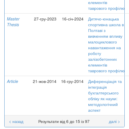
елементів
таврового профілю
Master
27-гру-2023
16-січ-2024
Дитячо-юнацька
Thesis
спортивна школа в
Полтаві з
вивченням впливу
малоциклового
навантаження на
роботу
залізобетонних
елементів
таврового профілю
Article
21-жов-2014
16-гру-2014
Диференціація та
інтеграція
бухгалтерського
обліку як науки:
методологічний
аспект
< назад
Результати від 6 до 15 із 97
далі >