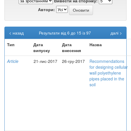
Вивести на сторінку:
Автори:
< назад
Результати від 6 до 15 із 97
далі >
Тип
Дата
Дата
Назва
випуску
внесення
Article
21-лис-2017
26-гру-2017
Recommendations
for designing cellular
wall polyethylene
pipes placed in the
soil