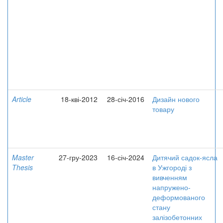
Article
18-кві-2012
28-січ-2016
Дизайн нового
товару
Master
27-гру-2023
16-січ-2024
Дитячий садок-ясла
Thesis
в Ужгороді з
вивченням
напружено-
деформованого
стану
залізобетонних