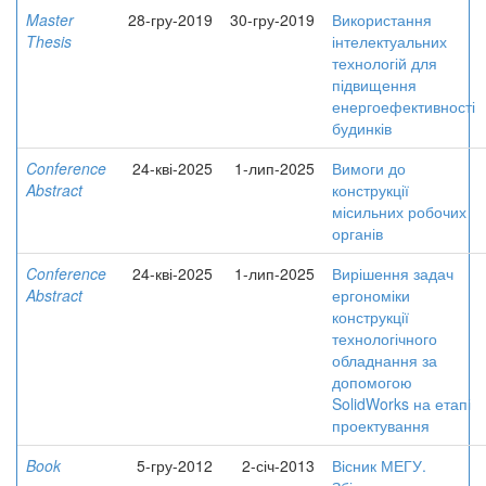
Master
28-гру-2019
30-гру-2019
Використання
Thesis
інтелектуальних
технологій для
підвищення
енергоефективності
будинків
Conference
24-кві-2025
1-лип-2025
Вимоги до
Abstract
конструкції
місильних робочих
органів
Conference
24-кві-2025
1-лип-2025
Вирішення задач
Abstract
ергономіки
конструкції
технологічного
обладнання за
допомогою
SolidWorks на етапі
проектування
Book
5-гру-2012
2-січ-2013
Вісник МЕГУ.