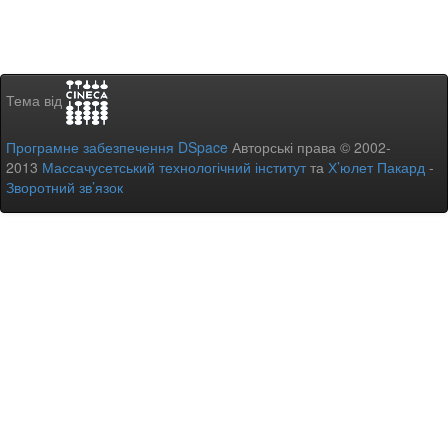
Тема від
Програмне забезпечення DSpace
Авторські права © 2002-
2013
Массачусетський технологічний інститут
та
Х’юлет Пакард
-
Зворотний зв’язок