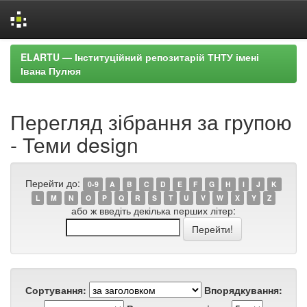
Skip
ELARTU — Інституційний репозитарій ТНТУ імені
navigation
Івана Пулюя
Перегляд зібрання за групою
- Теми design
Перейти до:
0-9
A
B
C
D
E
F
G
H
I
J
K
L
M
N
O
P
Q
R
S
T
U
V
W
X
Y
Z
або ж введіть декілька перших літер:
Сортування:
Впорядкування: