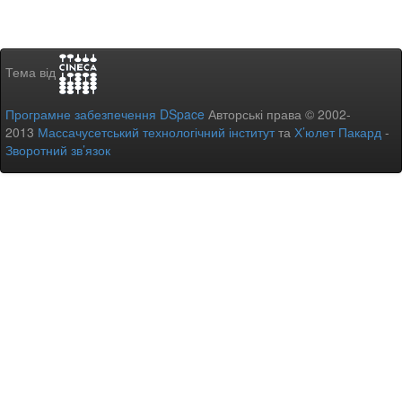
Тема від
Програмне забезпечення DSpace
Авторські права © 2002-
2013
Массачусетський технологічний інститут
та
Х’юлет Пакард
-
Зворотний зв’язок