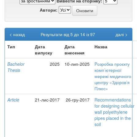
Вивести на сторінку:
Автори:
< назад
Результати від 5 до 14 із 97
далі >
Тип
Дата
Дата
Назва
випуску
внесення
Bachelor
2025
10-лип-2025
Pозробка проєкту
Thesis
комп’ютерної
мережі медичного
центру «Здоров’я
Плюс»
Article
21-лис-2017
26-гру-2017
Recommendations
for designing cellular
wall polyethylene
pipes placed in the
soil