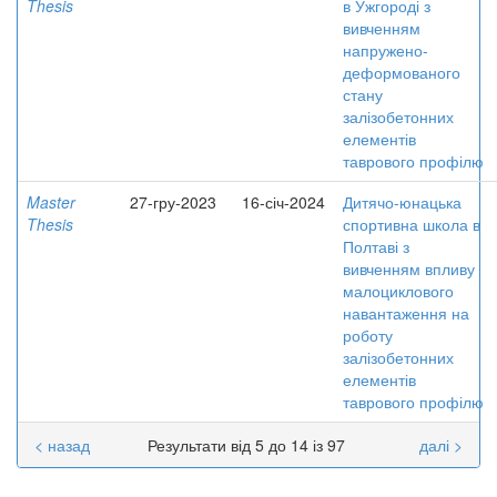
Thesis
в Ужгороді з
вивченням
напружено-
деформованого
стану
залізобетонних
елементів
таврового профілю
Master
27-гру-2023
16-січ-2024
Дитячо-юнацька
Thesis
спортивна школа в
Полтаві з
вивченням впливу
малоциклового
навантаження на
роботу
залізобетонних
елементів
таврового профілю
< назад
Результати від 5 до 14 із 97
далі >