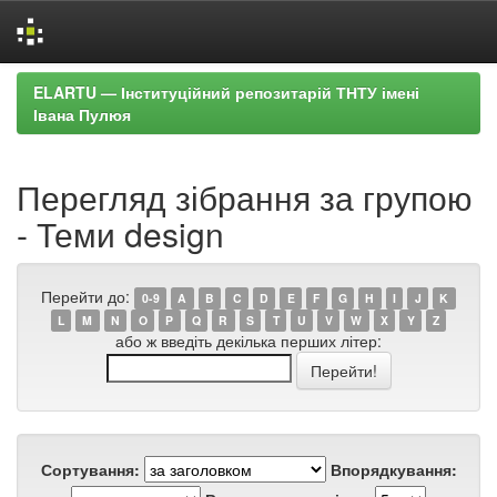
Skip
ELARTU — Інституційний репозитарій ТНТУ імені
navigation
Івана Пулюя
Перегляд зібрання за групою
- Теми design
Перейти до:
0-9
A
B
C
D
E
F
G
H
I
J
K
L
M
N
O
P
Q
R
S
T
U
V
W
X
Y
Z
або ж введіть декілька перших літер:
Сортування:
Впорядкування: