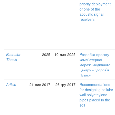
priority deployment
of one of the
acoustic signal
receivers
Bachelor
2025
10-лип-2025
Pозробка проєкту
Thesis
комп’ютерної
мережі медичного
центру «Здоров’я
Плюс»
Article
21-лис-2017
26-гру-2017
Recommendations
for designing cellular
wall polyethylene
pipes placed in the
soil