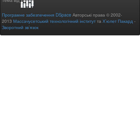
Тема від
Програмне забезпечення DSpace
Авторські права © 2002-
2013
Массачусетський технологічний інститут
та
Х’юлет Пакард
-
Зворотний зв’язок