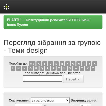
Skip
ELARTU — Інституційний репозитарій ТНТУ імені
navigation
Івана Пулюя
Перегляд зібрання за групою
- Теми design
Перейти до:
0-9
A
B
C
D
E
F
G
H
I
J
K
L
M
N
O
P
Q
R
S
T
U
V
W
X
Y
Z
або ж введіть декілька перших літер:
Сортування:
Впорядкування: