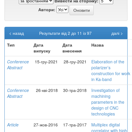
Вивести на сторінку:
Автори:
< назад
Результати від 2 до 11 із 97
далі >
Тип
Дата
Дата
Назва
випуску
внесення
Conference
15-гру-2021
28-гру-2021
Elaboration of the
Abstract
polarizer’s
construction for work
in Ka-band
Conference
26-кві-2018
30-тра-2018
Investigation of
Abstract
machining
parameters in the
design of CNC
technologies
Article
27-жов-2016
17-тра-2017
Multiplex digital
correlator with high