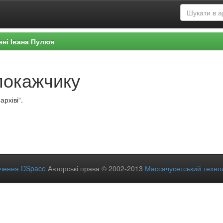
ені Івана Пулюя
покажчику
рхіві“.
ечення DSpace
Авторські права © 2002-2013
Массачусетський технол