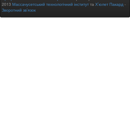
2013
Массачусетський технологічний інститут
та
Х’юлет Пакард
-
Зворотний зв’язок