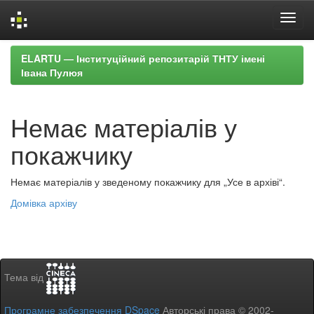
Skip
ELARTU — Інституційний репозитарій ТНТУ імені
navigation
Івана Пулюя
Немає матеріалів у
покажчику
Немає матеріалів у зведеному покажчику для „Усе в архіві“.
Домівка архіву
Тема від
Програмне забезпечення DSpace
Авторські права © 2002-