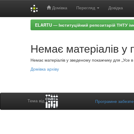
Домівка
Перегляд
Довідка
Skip
ELARTU — Інституційний репозитарій ТНТУ ім
navigation
Немає матеріалів у 
Немає матеріалів у зведеному покажчику для „Усе в а
Домівка архіву
Тема від
Програмне забезп