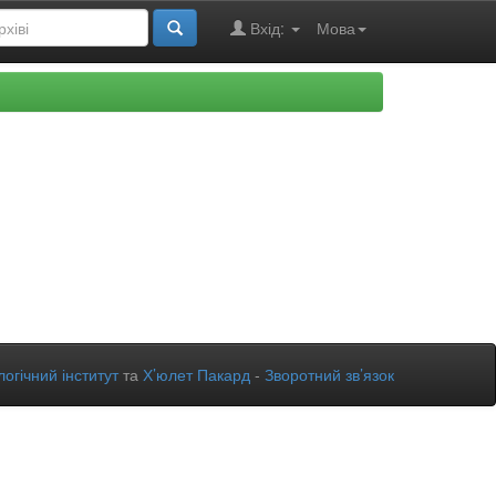
Вхід:
Мова
огічний інститут
та
Х’юлет Пакард
-
Зворотний зв’язок