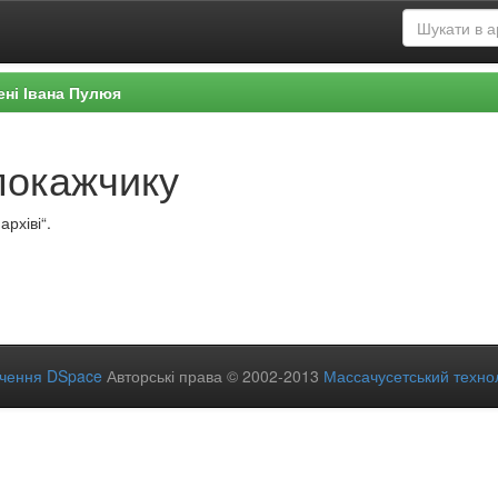
ені Івана Пулюя
покажчику
рхіві“.
ечення DSpace
Авторські права © 2002-2013
Массачусетський технол