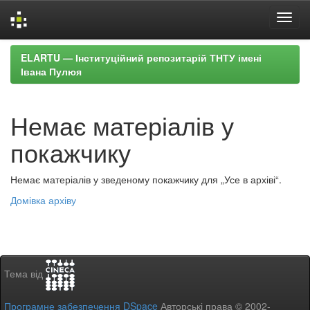
Skip
ELARTU — Інституційний репозитарій ТНТУ імені
navigation
Івана Пулюя
Немає матеріалів у
покажчику
Немає матеріалів у зведеному покажчику для „Усе в архіві“.
Домівка архіву
Тема від
Програмне забезпечення DSpace
Авторські права © 2002-