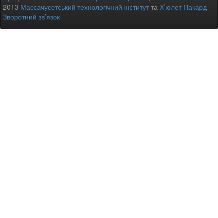
2013
Массачусетський технологічний інститут
та
Х’юлет Пакард
-
Зворотний зв’язок