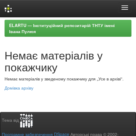
Skip
ELARTU — Інституційний репозитарій ТНТУ імені
navigation
Івана Пулюя
Немає матеріалів у
покажчику
Немає матеріалів у зведеному покажчику для „Усе в архіві“.
Домівка архіву
Тема від
Програмне забезпечення DSpace
Авторські права © 2002-