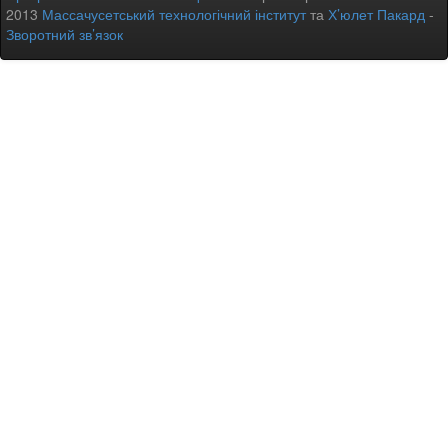
2013
Массачусетський технологічний інститут
та
Х’юлет Пакард
-
Зворотний зв’язок