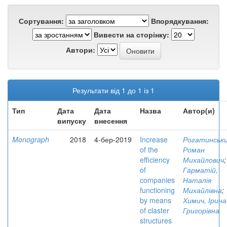
Сортування:
Впорядкування:
Вивести на сторінку:
Автори:
Результати від 1 до 1 із 1
Тип
Дата
Дата
Назва
Автор(и)
випуску
внесення
Monograph
2018
4-бер-2019
Increase
Рогатинськи
of the
Роман
efficiency
Михайлович
;
of
Гарматій,
companies
Наталія
functioning
Михайлівна
;
by means
Химич, Ірина
of claster
Григорівна
structures