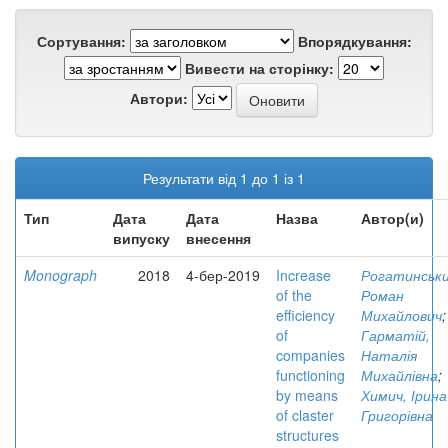
Сортування:
Впорядкування:
Вивести на сторінку:
Автори:
Результати від 1 до 1 із 1
Тип
Дата
Дата
Назва
Автор(и)
випуску
внесення
Monograph
2018
4-бер-2019
Increase
Рогатинськи
of the
Роман
efficiency
Михайлович
;
of
Гарматій,
companies
Наталія
functioning
Михайлівна
;
by means
Химич, Ірина
of claster
Григорівна
structures