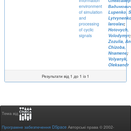
information
Олександр
environment
Вадимови
of simulation
Lupenko, S
and
Lytvynenko
processing
Iaroslav
;
of cyclic
Hotovych,
signals
Volodymyr
;
Zozulia, An
Chizoba,
Nnamene
;
Volyanyk,
Oleksandr
Результати від 1 до 1 із 1
Тема від
Програмне забезпечення DSpace
Авторські права © 2002-