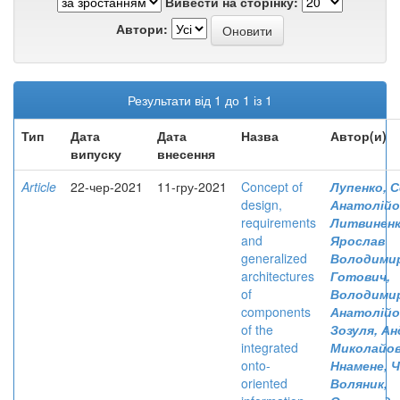
Вивести на сторінку:
Автори:
Результати від 1 до 1 із 1
Тип
Дата
Дата
Назва
Автор(и)
випуску
внесення
Article
22-чер-2021
11-гру-2021
Concept of
Лупенко, С
design,
Анатолійо
requirements
Литвиненк
and
Ярослав
generalized
Володими
architectures
Готович,
of
Володими
components
Анатолійо
of the
Зозуля, Ан
integrated
Миколайо
onto-
Ннамене, Ч
oriented
Воляник,