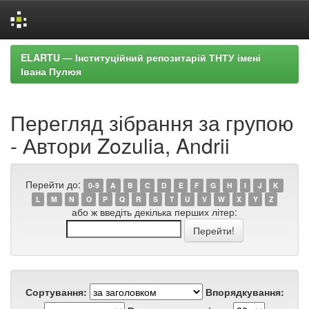
Skip
ELARTU — Інституційний репозитарій ТНТУ імені
navigation
Івана Пулюя
Перегляд зібрання за групою
- Автори Zozulia, Andrii
Перейти до:
0-9
A
B
C
D
E
F
G
H
I
J
K
L
M
N
O
P
Q
R
S
T
U
V
W
X
Y
Z
або ж введіть декілька перших літер:
Сортування:
Впорядкування: