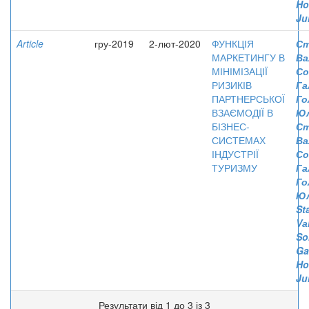
Ho
Jul
Article
гру-2019
2-лют-2020
ФУНКЦІЯ
Ст
МАРКЕТИНГУ В
Ва
МІНІМІЗАЦІЇ
Со
РИЗИКІВ
Га
ПАРТНЕРСЬКОЇ
Го
ВЗАЄМОДІЇ В
Юл
БІЗНЕС-
Ст
СИСТЕМАХ
Ва
ІНДУСТРІЇ
Со
ТУРИЗМУ
Га
Го
Ю
St
Vа
So
Ga
Ho
Jul
Результати від 1 до 3 із 3