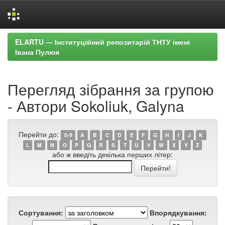
Skip
ELARTU — Інституційний репозитарій ТНТУ імені
navigation
Івана Пулюя
Перегляд зібрання за групою
- Автори Sokoliuk, Galyna
Перейти до:
0-9
A
B
C
D
E
F
G
H
I
J
K
L
M
N
O
P
Q
R
S
T
U
V
W
X
Y
Z
або ж введіть декілька перших літер:
Сортування:
Впорядкування: