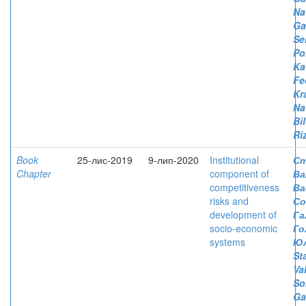
Na
Ga
Se
Po
Ka
Fe
Kr
Na
Bi
Ri
Book
25-лис-2019
9-лип-2020
Institutional
Ст
Chapter
component of
Ва
competitiveness
Ва
risks and
Со
development of
Га
socio-economic
Го
systems
Юл
St
Va
So
Ga