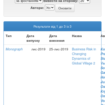
Вивести на сторінку:
Автори:
Результати від 1 до 3 із 3
Тип
Дата
Дата
Назва
Ав
випуску
внесення
Monograph
лис-2019
25-лис-2019
Business Risk in
Ku
Changing
Pr
Dynamics of
St
Global Village 2
Vа
So
Ga
Ho
Jul
Os
Kr
Om
Vo