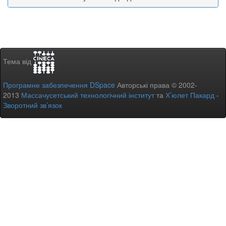
Тема від
Програмне забезпечення DSpace
Авторські права © 2002-
2013
Массачусетський технологічний інститут
та
Х’юлет Пакард
-
Зворотний зв’язок