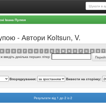
ені Івана Пулюя
пою - Автори Koltsun, V.
B
C
D
E
F
G
H
I
J
K
L
M
N
O
P
Q
R
S
T
 ж введіть декілька перших літер:
Впорядкування:
Вивести на сторінку:
Результати від 1 до 2 із 2