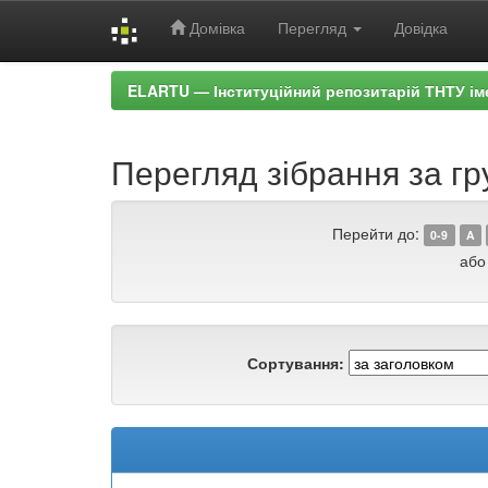
Домівка
Перегляд
Довідка
Skip
ELARTU — Інституційний репозитарій ТНТУ ім
navigation
Перегляд зібрання за гру
Перейти до:
0-9
A
або
Сортування: