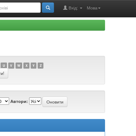
Вхід:
Мова
U
V
W
X
Y
Z
Автори: