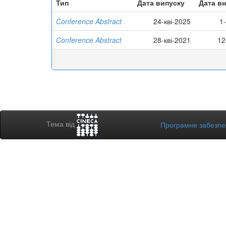
Тип
Дата випуску
Дата в
Conference Abstract
24-кві-2025
1
Conference Abstract
28-кві-2021
12
Тема від
Програмне забезп