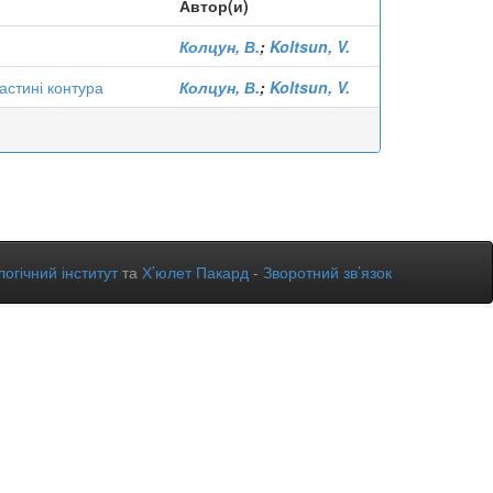
Автор(и)
Колцун, В.
;
Koltsun, V.
астині контура
Колцун, В.
;
Koltsun, V.
огічний інститут
та
Х’юлет Пакард
-
Зворотний зв’язок