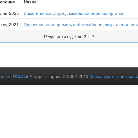
несення
Назва
-лип-2025
Вимоги до конструкції місильних робочих органів
-гру-2021
Про коливання прямокутної мембрани, закріпленої на ч
Результати від 1 до 2 із 2
ечення DSpace
Авторські права © 2002-2013
Массачусетський технол