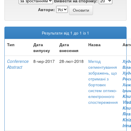
Вивести на сторінку:
Автори:
Результати від 1 до 1 із 1
Тип
Дата
Дата
Назва
Авт
випуску
внесення
Conference
8-чер-2017
28-лют-2018
Метод
Худ
Abstract
сегментування
Вла
зображень, що
Худ
отримані з
Рос
бортових
Хиж
систем оптико-
Іри
електронного
Khu
спостереження
Vlad
Khu
Rost
Khi
Irin