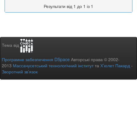
Результати від 1 до 1 із 1
Тема від
Програмне забезпечення DSpace
Авторські права © 2002-
2013
Массачусетський технологічний інститут
та
Х’юлет Пакард
-
Зворотний зв’язок