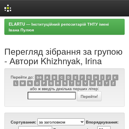
Skip
ELARTU — Інституційний репозитарій ТНТУ імені
navigation
Івана Пулюя
Перегляд зібрання за групою
- Автори Khizhnyak, Irina
Перейти до:
0-9
A
B
C
D
E
F
G
H
I
J
K
L
M
N
O
P
Q
R
S
T
U
V
W
X
Y
Z
або ж введіть декілька перших літер:
Сортування:
Впорядкування: