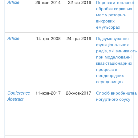
Article
29-жов-2014
22-січ-2016
Переваги теплової
обробки сиркових
мас у роторно-
вихрових
емульсорах
Article
14-тра-2008
24-тра-2016
Підсумовування
функціональних
рядів, які виникають
при моделюванні
квазістаціонарних
процесів в
неоднорідних
середовищах
Conference
11-жов-2017
28-жов-2017
Спосіб виробництва
Abstract
йогуртного соусу