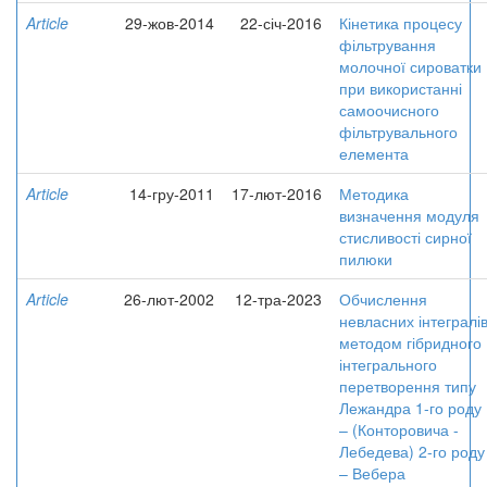
Article
29-жов-2014
22-січ-2016
Кінетика процесу
фільтрування
молочної сироватки
при використанні
самоочисного
фільтрувального
елемента
Article
14-гру-2011
17-лют-2016
Методика
визначення модуля
стисливості сирної
пилюки
Article
26-лют-2002
12-тра-2023
Обчислення
невласних інтегралі
методом гібридного
інтегрального
перетворення типу
Лежандра 1-го роду
– (Конторовича -
Лебедева) 2-го роду
– Вебера