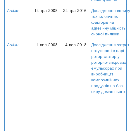
Article
14-тра-2008
24-тра-2016
Дослідження впливу
технологічних
факторів на
адгезійну міцність
сирної пилюки
Article
1-лип-2008
14-вер-2018
Дослідження затрат
потужності в парі
ротор-статор у
роторно-вихрових
емульсорах при
виробництві
композиційних
продуктів на базі
сиру домашнього