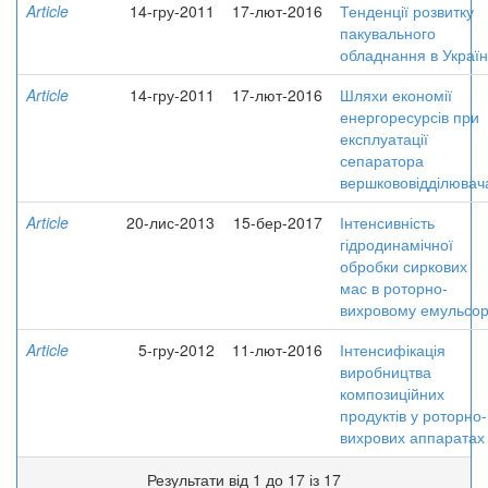
Article
14-гру-2011
17-лют-2016
Тенденції розвитку
пакувального
обладнання в Україн
Article
14-гру-2011
17-лют-2016
Шляхи економії
енергоресурсів при
експлуатації
сепаратора
вершкововідділювач
Article
20-лис-2013
15-бер-2017
Інтенсивність
гідродинамічної
обробки сиркових
мас в роторно-
вихровому емульсор
Article
5-гру-2012
11-лют-2016
Інтенсифікація
виробництва
композиційних
продуктів у роторно-
вихрових аппаратах
Результати від 1 до 17 із 17