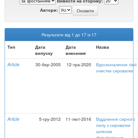
Вивести на сторінку:
Автори:
Результати від 1 до 17 із 17
Тип
Дата
Дата
Назва
випуску
внесення
Article
30-бер-2005
12-тра-2020
Вдосконалення лінії
очистки сироватки
Article
5-гру-2012
11-лют-2016
Відділення сирного
пилу з сироватки
шляхом
фільтрування