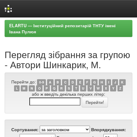
Skip
ELARTU — Інституційний репозитарій ТНТУ імені
navigation
Івана Пулюя
Перегляд зібрання за групою
- Автори Шинкарик, М.
Перейти до:
0-9
A
B
C
D
E
F
G
H
I
J
K
L
M
N
O
P
Q
R
S
T
U
V
W
X
Y
Z
або ж введіть декілька перших літер:
Сортування:
Впорядкування: