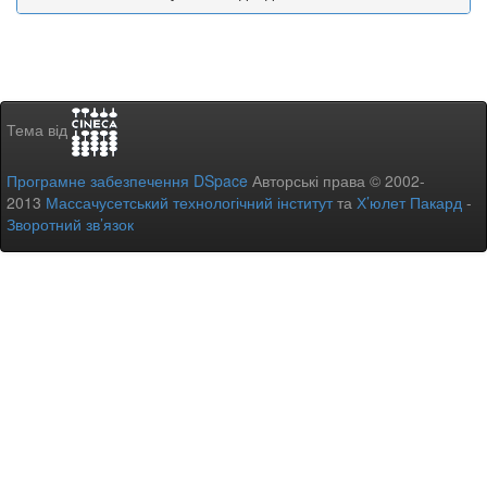
Тема від
Програмне забезпечення DSpace
Авторські права © 2002-
2013
Массачусетський технологічний інститут
та
Х’юлет Пакард
-
Зворотний зв’язок