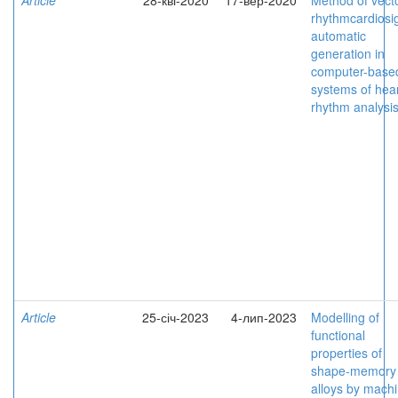
Article
28-кві-2020
17-вер-2020
Method of vect
rhythmcardiosi
automatic
generation in
computer-base
systems of hea
rhythm analysi
Article
25-січ-2023
4-лип-2023
Modelling of
functional
properties of
shape-memory
alloys by mach