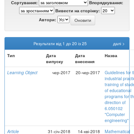
Сортування:
Впорядкування:
Вивести на сторінку:
Автори:
Результати від 1 до 20 із 25
далі >
Тип
Дата
Дата
Назва
випуску
внесення
Learning Object
чер-2017
20-чер-2017
Guidelines for 
industrial practi
training of stud
of educational
programs for t
direction of
6.050102
"Computer
engineering"
Article
31-січ-2018
14-кві-2018
Mathematical