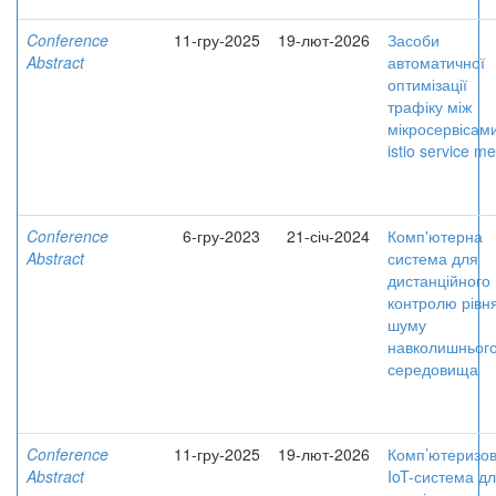
Conference
11-гру-2025
19-лют-2026
Засоби
Abstract
автоматичної
оптимізації
трафіку між
мікросервісами
istio service m
Conference
6-гру-2023
21-січ-2024
Комп'ютерна
Abstract
система для
дистанційного
контролю рівн
шуму
навколишньог
середовища
Conference
11-гру-2025
19-лют-2026
Комп’ютеризо
Abstract
IoT-система д