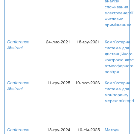
аналізу
споживання
електроенергії
житлових
приміщеннях
Conference
24-лис-2021
18-гру-2021
Комп’ютерна
Abstract
система для
дистанційного
контролю якост
атмосферного
повітря
Conference
11-гру-2025
19-лют-2026
Комп’ютерна
Abstract
система для
моніторингу
мереж microgr
Conference
18-гру-2024
10-січ-2025
Методи