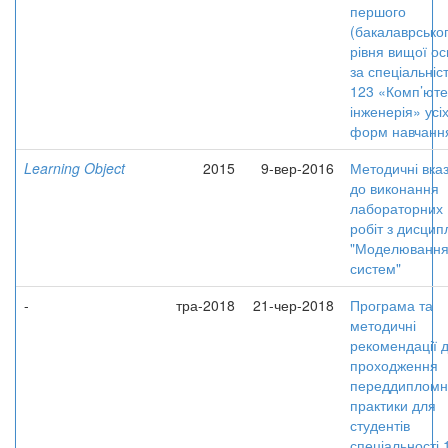
першого
(бакалаврськог
рівня вищої ос
за спеціальніс
123 «Комп’ют
інженерія» усі
форм навчанн
Learning Object
2015
9-вер-2016
Методичні вказ
до виконання
лабораторних
робіт з дисцип
"Моделюванн
систем"
-
тра-2018
21-чер-2018
Програма та
методичні
рекомендації 
проходження
переддипломн
практики для
студентів
спеціальності 