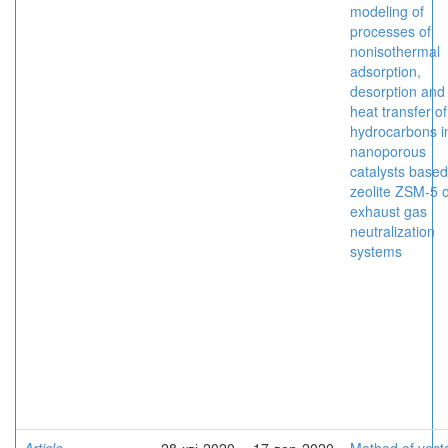
modeling of
processes of
nonisothermal
adsorption,
desorption and
heat transfer of
hydrocarbons i
nanoporous
catalysts base
zeolite ZSM-5 o
exhaust gas
neutralization
systems