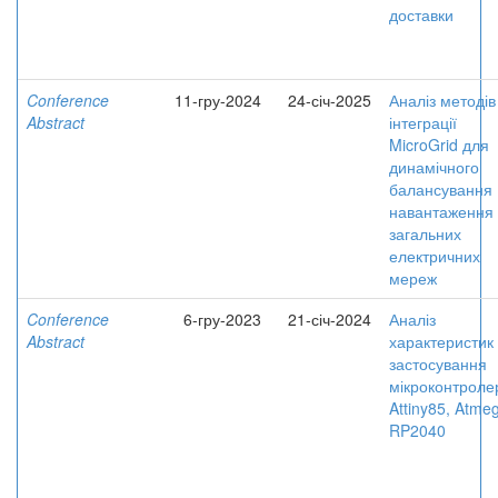
доставки
Conference
11-гру-2024
24-січ-2025
Аналіз методів
Abstract
інтеграції
MicroGrid для
динамічного
балансування
навантаження
загальних
електричних
мереж
Conference
6-гру-2023
21-січ-2024
Аналіз
Abstract
характеристик 
застосування
мікроконтроле
Attiny85, Atme
RP2040