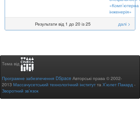
«Комп’ютерна
інженерія»
Результати від 1 до 20 із 25
далі >
Тема від
Програмне забезпечення DSpace
Авторські права © 2002-
2013
Массачусетський технологічний інститут
та
Х’юлет Пакард
-
Зворотний зв’язок