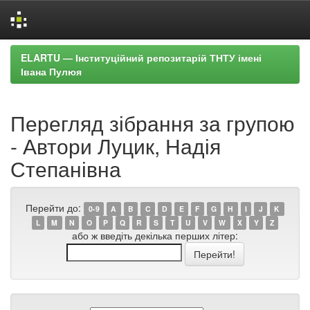
Skip
ELARTU — Інституційний репозитарій ТНТУ імені
navigation
Івана Пулюя
Перегляд зібрання за групою
- Автори Луцик, Надія
Степанівна
Перейти до:
0-9
A
B
C
D
E
F
G
H
I
J
K
L
M
N
O
P
Q
R
S
T
U
V
W
X
Y
Z
або ж введіть декілька перших літер: