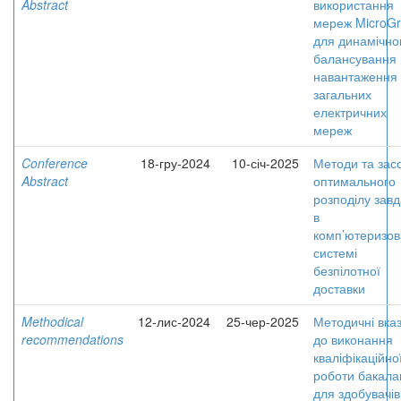
Abstract
використання
мереж MicroGr
для динамічно
балансування
навантаження
загальних
електричних
мереж
Conference
18-гру-2024
10-січ-2025
Методи та зас
Abstract
оптимального
розподілу зав
в
комп’ютеризов
системі
безпілотної
доставки
Methodical
12-лис-2024
25-чер-2025
Методичні вказ
recommendations
до виконання
кваліфікаційно
роботи бакала
для здобувачів