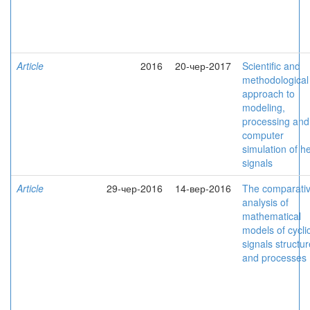
Article
2016
20-чер-2017
Scientific and
methodological
approach to
modeling,
processing and
computer
simulation of h
signals
Article
29-чер-2016
14-вер-2016
The comparati
analysis of
mathematical
models of cycli
signals structur
and processes