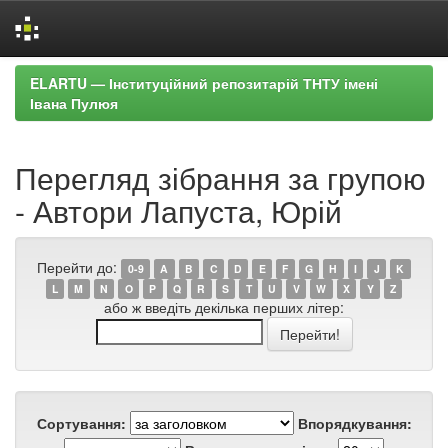
Skip
ELARTU — Інституційний репозитарій ТНТУ імені
navigation
Івана Пулюя
Перегляд зібрання за групою
- Автори Лапуста, Юрій
Перейти до:
0-9
A
B
C
D
E
F
G
H
I
J
K
L
M
N
O
P
Q
R
S
T
U
V
W
X
Y
Z
або ж введіть декілька перших літер:
Сортування:
Впорядкування: