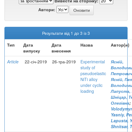
Вивести на сторінку:
Автори:
Результати від 1 до 3 із 3
Тип
Дата
Дата
Назва
Автор(и)
випуску
внесення
Article
22-січ-2019
26-тра-2019
Experimental
Ясній,
study of
Володим
pseudoelastic
Петрови
NiTi alloy
Ясній, Пе
under cyclic
Володими
loading
Лапуста,
Шніцар, Т
Олегівна
;
Volodymyr
Yasniy, Pe
Lapusta, Y
Shnitsar, 