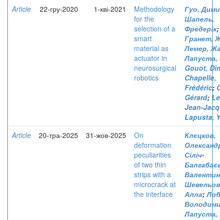
Article
22-гру-2020
1-кві-2021
Methodology
Гуо, Дим
for the
Шапель,
selection of a
Фредерік
;
smart
Гранет, 
material as
Лемер, Ж
actuator in
Лапуста,
neurosurgical
Gouot, Dim
robotics
Chapelle,
Frédéric
;
Gérard
;
Le
Jean-Jacq
Lapusta, Y
Article
20-тра-2025
31-жов-2025
On
Клєцков,
deformation
Олександ
peculiarities
Сіліч-
of two thin
Балгабаєв
strips with a
Валентин
microcrack at
Шевельов
the interface
Алла
;
Лоб
Володим
Лапуста,