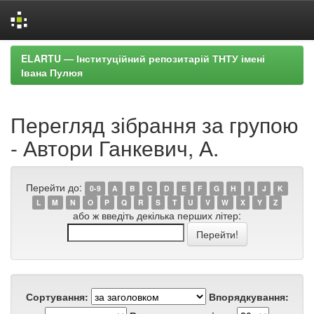
Skip
ELARTU — Інституційний репозитарій ТНТУ імені
navigation
Івана Пулюя
Перегляд зібрання за групою
- Автори Ганкевич, А.
Перейти до:
0-9
A
B
C
D
E
F
G
H
I
J
K
L
M
N
O
P
Q
R
S
T
U
V
W
X
Y
Z
або ж введіть декілька перших літер:
Сортування:
Впорядкування: