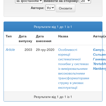
Вивести на сторінку:
Автори:
Результати від 1 до 1 із 1
Тип
Дата
Дата
Назва
Автор(
випуску
внесення
Article
2003
29-гру-2020
Особливості
Євтух,
корекції
Сильве
систематичної
Ганкеви
похибки у системах
Yevtukh,
із вимірювальними
Hankevy
високовольтними
трансформаторами
струму в умовах
експлуатації
Результати від 1 до 1 із 1