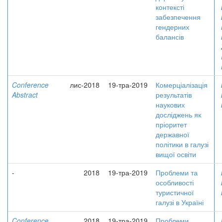
контексті
забезпечення
гендерних
балансів
Conference
лис-2018
19-тра-2019
Комерціалізація
Abstract
результатів
наукових
досліджень як
пріоритет
державної
політики в галузі
вищої освіти
-
2018
19-тра-2019
Проблеми та
особливості
туристичної
галузі в Україні
Conference
2018
19-тра-2019
Проблеми