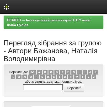
Skip
ELARTU — Інституційний репозитарій ТНТУ імені
navigation
Івана Пулюя
Перегляд зібрання за групою
- Автори Бажанова, Наталія
Володимирівна
Перейти до:
0-9
A
B
C
D
E
F
G
H
I
J
K
L
M
N
O
P
Q
R
S
T
U
V
W
X
Y
Z
або ж введіть декілька перших літер: