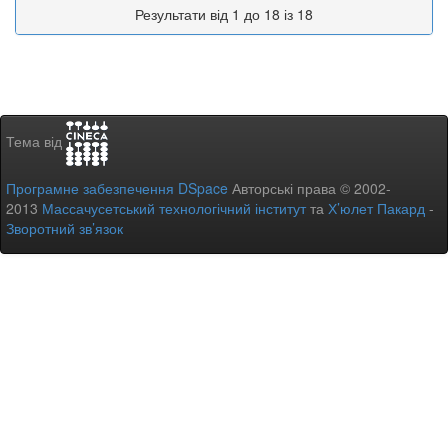
Результати від 1 до 18 із 18
Тема від
Програмне забезпечення DSpace
Авторські права © 2002-
2013
Массачусетський технологічний інститут
та
Х’юлет Пакард
-
Зворотний зв’язок