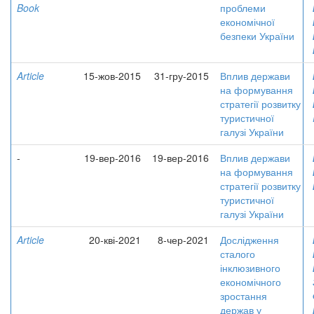
Book
проблеми
економічної
безпеки України
Article
15-жов-2015
31-гру-2015
Вплив держави
на формування
стратегії розвитку
туристичної
галузі України
-
19-вер-2016
19-вер-2016
Вплив держави
на формування
стратегії розвитку
туристичної
галузі України
Article
20-кві-2021
8-чер-2021
Дослідження
сталого
інклюзивного
економічного
зростання
держав у