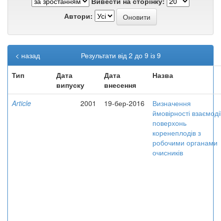
Вивести на сторінку:
Автори:
< назад
Результати від 2 до 9 із 9
Тип
Дата
Дата
Назва
випуску
внесення
Article
2001
19-бер-2016
Визначення
ймовірності взаємоді
поверхонь
коренеплодів з
робочими органами
очисників