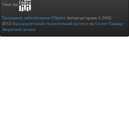
Тема від
Програмне забезпечення DSpace
Авторські права © 2002-
2013
Массачусетський технологічний інститут
та
Х’юлет Пакард
-
Зворотний зв’язок