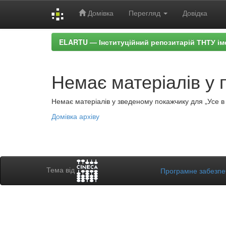
Домівка
Перегляд
Довідка
Skip
ELARTU — Інституційний репозитарій ТНТУ ім
navigation
Немає матеріалів у 
Немає матеріалів у зведеному покажчику для „Усе в а
Домівка архіву
Тема від
Програмне забезп