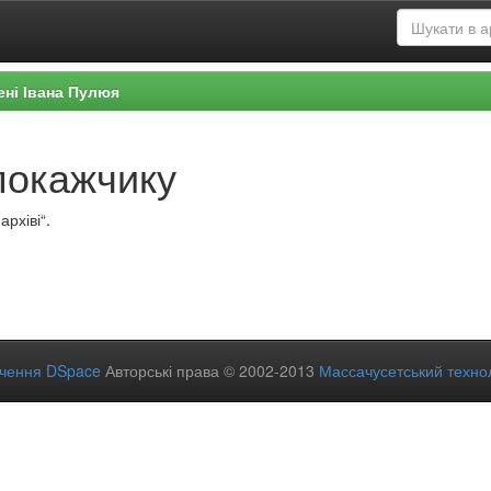
ені Івана Пулюя
покажчику
рхіві“.
ечення DSpace
Авторські права © 2002-2013
Массачусетський технол