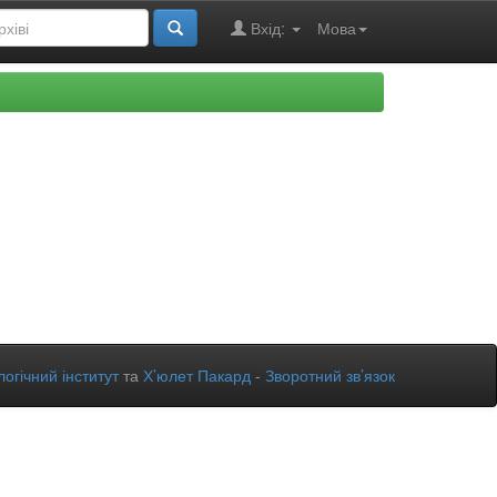
Вхід:
Мова
огічний інститут
та
Х’юлет Пакард
-
Зворотний зв’язок