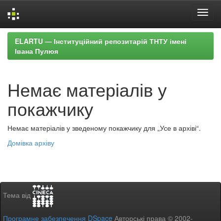
Skip
ELARTU — Інституційний репозитарій ТНТУ імені
navigation
Івана Пулюя
Немає матеріалів у
покажчику
Немає матеріалів у зведеному покажчику для „Усе в архіві“.
Домівка архіву
Тема від
Програмне забезпечення DSpace
Авторські права © 2002-