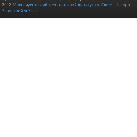
2013
Массачусетський технологічний інститут
та
Х’юлет Пакард
-
Зворотний зв’язок