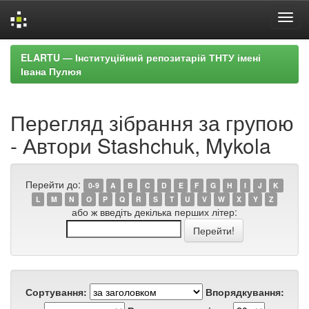
Skip
ELARTU — Інституційний репозитарій ТНТУ імені
navigation
Івана Пулюя
Перегляд зібрання за групою
- Автори Stashchuk, Mykola
Перейти до:
0-9
A
B
C
D
E
F
G
H
I
J
K
L
M
N
O
P
Q
R
S
T
U
V
W
X
Y
Z
або ж введіть декілька перших літер:
Сортування:
Впорядкування: