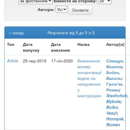
Вивести на сторінку:
Автори:
< назад
Результати від 5 до 5 із 5
Тип
Дата
Дата
Назва
Автор(и)
випуску
внесення
Article
25-чер-2019
17-січ-2020
Визначення
Стащук,
впливу
Микола
;
концентрації
Бойко,
водню на
Василь
;
напруження
Гром’як,
у
Роман
;
конструкціях
Stashchuk,
Mykola
;
Boiko,
Vasyl
;
Hromyak,
Roman