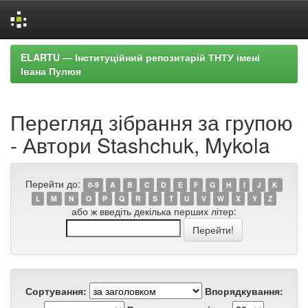
Skip
ELARTU — Інституційний репозитарій ТНТУ імені
navigation
Івана Пулюя
Перегляд зібрання за групою
- Автори Stashchuk, Mykola
Перейти до:
0-9
A
B
C
D
E
F
G
H
I
J
K
L
M
N
O
P
Q
R
S
T
U
V
W
X
Y
Z
або ж введіть декілька перших літер:
Сортування:
Впорядкування: