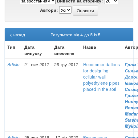
Вивести на сторінку:
Автори:
< назад
Результати від 4 до 5 із 5
Тип
Дата
Дата
Назва
Автор
випуску
внесення
Article
21-лис-2017
26-гру-2017
Recommendations
Гром’
for designing
Силь
cellular wall
Дорош
polyethylene pipes
Івано
placed in the soil
Стащу
Григо
Hromy
Roma
Maria
Stash
Mykol
Article
25-чер-2019
17-січ-2020
Визначення
Стащ