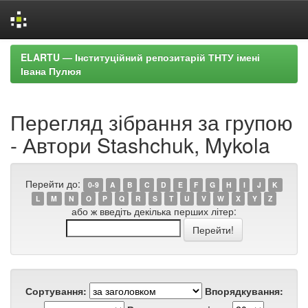
Skip
ELARTU — Інституційний репозитарій ТНТУ імені
navigation
Івана Пулюя
Перегляд зібрання за групою
- Автори Stashchuk, Mykola
Перейти до:
0-9
A
B
C
D
E
F
G
H
I
J
K
L
M
N
O
P
Q
R
S
T
U
V
W
X
Y
Z
або ж введіть декілька перших літер:
Сортування:
Впорядкування: