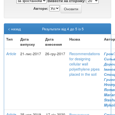
Вивести на сторінку:
Автори:
< назад
Результати від 4 до 5 із 5
Тип
Дата
Дата
Назва
Автор
випуску
внесення
Article
21-лис-2017
26-гру-2017
Recommendations
Гром’
for designing
Силь
cellular wall
Дорош
polyethylene pipes
Івано
placed in the soil
Стащу
Григо
Hromy
Roma
Maria
Stash
Mykol
Article
25-чер-2019
17-січ-2020
Визначення
Стащ