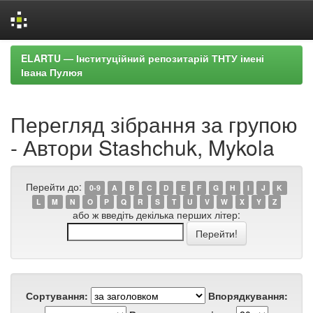
Skip
ELARTU — Інституційний репозитарій ТНТУ імені
navigation
Івана Пулюя
Перегляд зібрання за групою
- Автори Stashchuk, Mykola
Перейти до:
0-9
A
B
C
D
E
F
G
H
I
J
K
L
M
N
O
P
Q
R
S
T
U
V
W
X
Y
Z
або ж введіть декілька перших літер:
Сортування:
Впорядкування: