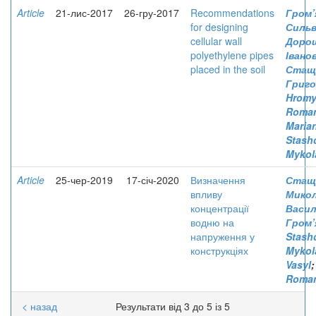
Article
21-лис-2017
26-гру-2017
Recommendations
Гром’
for designing
Силь
cellular wall
Дорош
polyethylene pipes
Івано
placed in the soil
Стащу
Григо
Hromy
Roma
Maria
Stash
Mykol
Article
25-чер-2019
17-січ-2020
Визначення
Стащ
впливу
Мико
концентрації
Васи
водню на
Гром’
напруження у
Stash
конструкціях
Mykol
Vasyl
Roma
< назад
Результати від 3 до 5 із 5