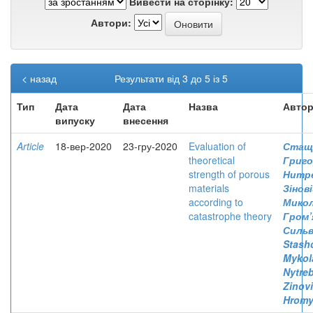
Вивести на сторінку:
Автори:
< назад
Результати від 3 до 5 із 5
Тип
Дата
Дата
Назва
Автор
випуску
внесення
Article
18-вер-2020
23-гру-2020
Evaluation of
Стащу
theoretical
Григо
strength of porous
Нитр
materials
Зінов
according to
Мико
catastrophe theory
Гром’
Силь
Stash
Mykol
Nytre
Zinovi
Hromy