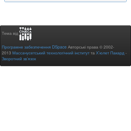
Тема від
Програмне забезпечення DSpace
Авторські права © 2002-
2013
Массачусетський технологічний інститут
та
Х’юлет Пакард
-
Зворотний зв’язок