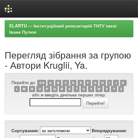
Skip
ELARTU — Інституційний репозитарій ТНТУ імені
navigation
Івана Пулюя
Перегляд зібрання за групою
- Автори Kruglii, Ya.
Перейти до:
0-9
A
B
C
D
E
F
G
H
I
J
K
L
M
N
O
P
Q
R
S
T
U
V
W
X
Y
Z
або ж введіть декілька перших літер:
Сортування:
Впорядкування: