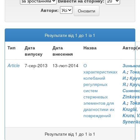
Вивести на сторінку:
Автори:
Результати від 1 до 1 із 1
Тип
Дата
Дата
Назва
Автор(и
випуску
внесення
Article
7-сер-2013
13-лют-2014
О
Зиньков
характеристиках
А.
;
Тока
колебаний
И.
;
Круг
регулярных
Я.
;
Круц
систем
Синенко
стержневых
Zinkovsk
элементов для
A.
;
Tokar
диагностики их
Kruglii, 
повреждений
Kruts, V
Synenko
Результати від 1 до 1 із 1