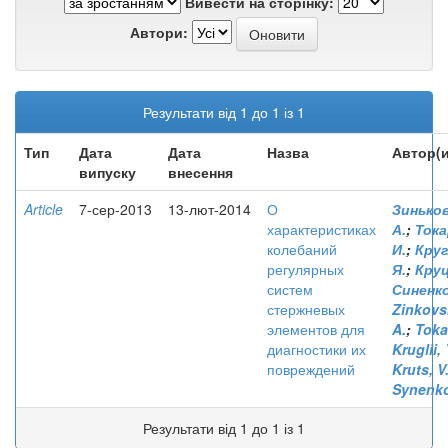
Вивести на сторінку:
Автори:
Результати від 1 до 1 із 1
Тип
Дата
Дата
Назва
Автор(и
випуску
внесення
Article
7-сер-2013
13-лют-2014
О
Зиньков
характеристиках
А.
;
Тока
колебаний
И.
;
Круг
регулярных
Я.
;
Круц
систем
Синенко
стержневых
Zinkovsk
элементов для
A.
;
Tokar
диагностики их
Kruglii, 
повреждений
Kruts, V
Synenko
Результати від 1 до 1 із 1