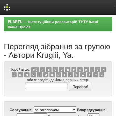
Skip
ELARTU — Інституційний репозитарій ТНТУ імені
navigation
Івана Пулюя
Перегляд зібрання за групою
- Автори Kruglii, Ya.
Перейти до:
0-9
A
B
C
D
E
F
G
H
I
J
K
L
M
N
O
P
Q
R
S
T
U
V
W
X
Y
Z
або ж введіть декілька перших літер:
Сортування:
Впорядкування: