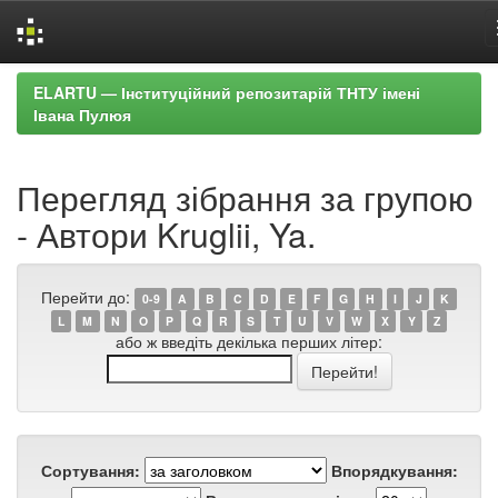
Skip
ELARTU — Інституційний репозитарій ТНТУ імені
navigation
Івана Пулюя
Перегляд зібрання за групою
- Автори Kruglii, Ya.
Перейти до:
0-9
A
B
C
D
E
F
G
H
I
J
K
L
M
N
O
P
Q
R
S
T
U
V
W
X
Y
Z
або ж введіть декілька перших літер:
Сортування:
Впорядкування: