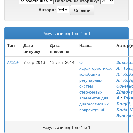
Вивести на сторінку:
Автори:
Результати від 1 до 1 із 1
Тип
Дата
Дата
Назва
Автор(и
випуску
внесення
Article
7-сер-2013
13-лют-2014
О
Зиньков
характеристиках
А.
;
Тока
колебаний
И.
;
Круг
регулярных
Я.
;
Круц
систем
Синенко
стержневых
Zinkovsk
элементов для
A.
;
Tokar
диагностики их
Kruglii, 
повреждений
Kruts, V
Synenko
Результати від 1 до 1 із 1