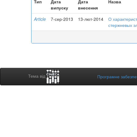
Тип
Дата
Дата
Назва
випуску
внесення
Article
7-сер-2013
13-лют-2014
О характерис
стержневых э
Тема від
Програмне забезп