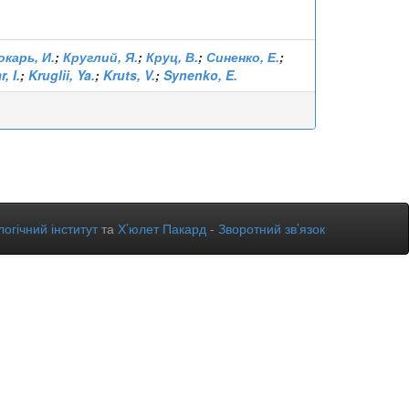
окарь, И.
;
Круглий, Я.
;
Круц, В.
;
Синенко, Е.
;
, I.
;
Kruglii, Ya.
;
Kruts, V.
;
Synenko, E.
огічний інститут
та
Х’юлет Пакард
-
Зворотний зв’язок