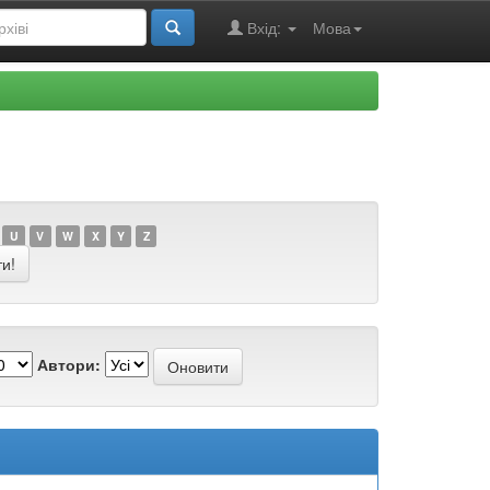
Вхід:
Мова
U
V
W
X
Y
Z
Автори: