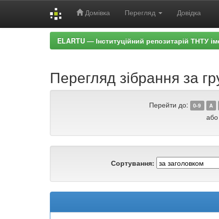
Домівка
Перегляд
Довідка
Skip
ELARTU — Інституційний репозитарій ТНТУ ім
navigation
Перегляд зібрання за гру
Перейти до:
0-9
A
або
Сортування: