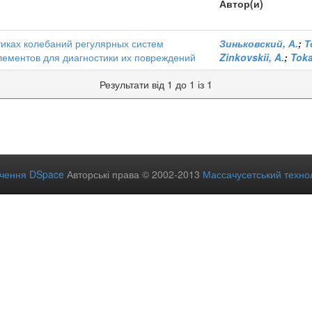
Автор(и)
тиках колебаний регулярных систем
Зиньковский, А.
;
Т
лементов для диагностики их повреждений
Zinkovskii, A.
;
Tokar
Результати від 1 до 1 із 1
ечення DSpace
Авторські права © 2002-2013
Массачусетський технол