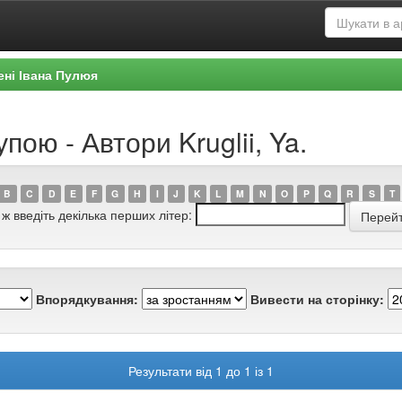
ені Івана Пулюя
пою - Автори Kruglii, Ya.
B
C
D
E
F
G
H
I
J
K
L
M
N
O
P
Q
R
S
T
 ж введіть декілька перших літер:
Впорядкування:
Вивести на сторінку:
Результати від 1 до 1 із 1