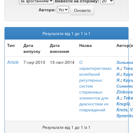
Вивести на сторінку:
Автори:
Результати від 1 до 1 із 1
Тип
Дата
Дата
Назва
Автор(и
випуску
внесення
Article
7-сер-2013
13-лют-2014
О
Зиньков
характеристиках
А.
;
Тока
колебаний
И.
;
Круг
регулярных
Я.
;
Круц
систем
Синенко
стержневых
Zinkovsk
элементов для
A.
;
Tokar
диагностики их
Kruglii, 
повреждений
Kruts, V
Synenko
Результати від 1 до 1 із 1