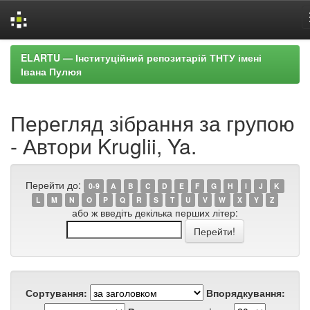
Skip
ELARTU — Інституційний репозитарій ТНТУ імені
navigation
Івана Пулюя
Перегляд зібрання за групою
- Автори Kruglii, Ya.
Перейти до:
0-9
A
B
C
D
E
F
G
H
I
J
K
L
M
N
O
P
Q
R
S
T
U
V
W
X
Y
Z
або ж введіть декілька перших літер:
Сортування:
Впорядкування: