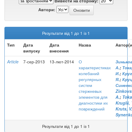
Вивести на сторінку:
Автори:
Результати від 1 до 1 із 1
Тип
Дата
Дата
Назва
Автор(и
випуску
внесення
Article
7-сер-2013
13-лют-2014
О
Зиньков
характеристиках
А.
;
Тока
колебаний
И.
;
Круг
регулярных
Я.
;
Круц
систем
Синенко
стержневых
Zinkovsk
элементов для
A.
;
Tokar
диагностики их
Kruglii, 
повреждений
Kruts, V
Synenko
Результати від 1 до 1 із 1