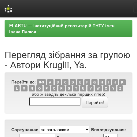
Skip
ELARTU — Інституційний репозитарій ТНТУ імені
navigation
Івана Пулюя
Перегляд зібрання за групою
- Автори Kruglii, Ya.
Перейти до:
0-9
A
B
C
D
E
F
G
H
I
J
K
L
M
N
O
P
Q
R
S
T
U
V
W
X
Y
Z
або ж введіть декілька перших літер:
Сортування:
Впорядкування: